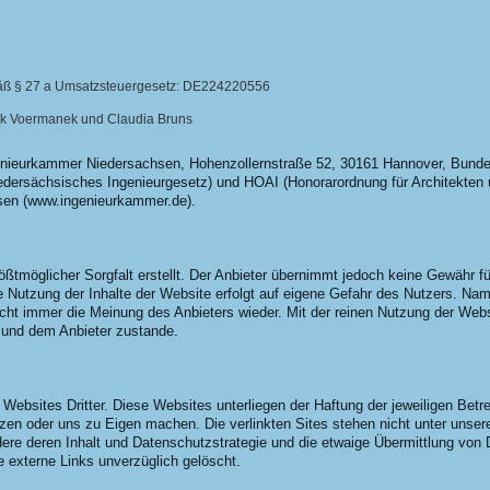
äß § 27 a Umsatzsteuergesetz: DE224220556
erk Voermanek und Claudia Bruns
enieurkammer Niedersachsen, Hohenzollernstraße 52, 30161 Hannover, Bunde
dersächsisches Ingenieurgesetz) und HOAI (Honorarordnung für Architekten u
sen (www.ingenieurkammer.de).
ßtmöglicher Sorgfalt erstellt. Der Anbieter übernimmt jedoch keine Gewähr für
Die Nutzung der Inhalte der Website erfolgt auf eigene Gefahr des Nutzers. N
icht immer die Meinung des Anbieters wieder. Mit der reinen Nutzung der Web
 und dem Anbieter zustande.
ebsites Dritter. Diese Websites unterliegen der Haftung der jeweiligen Betrei
ützen oder uns zu Eigen machen. Die verlinkten Sites stehen nicht unter unse
dere deren Inhalt und Datenschutzstrategie und die etwaige Übermittlung von 
 externe Links unverzüglich gelöscht.