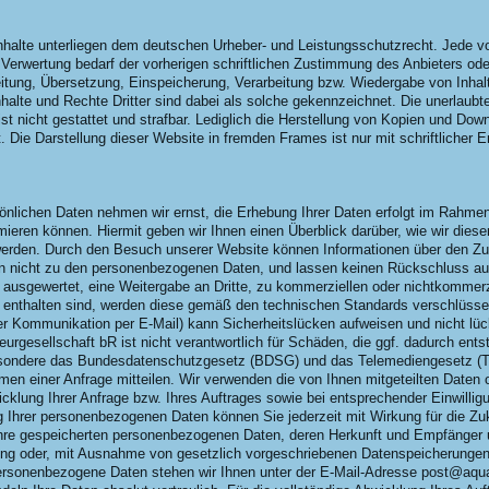
 Inhalte unterliegen dem deutschen Urheber- und Leistungsschutzrecht. Jede 
Verwertung bedarf der vorherigen schriftlichen Zustimmung des Anbieters oder
beitung, Übersetzung, Einspeicherung, Verarbeitung bzw. Wiedergabe von Inha
alte und Rechte Dritter sind dabei als solche gekennzeichnet. Die unerlaubte
ist nicht gestattet und strafbar. Lediglich die Herstellung von Kopien und Dow
. Die Darstellung dieser Website in fremden Frames ist nur mit schriftlicher E
önlichen Daten nehmen wir ernst, die Erhebung Ihrer Daten erfolgt im Rahmen 
mieren können. Hiermit geben wir Ihnen einen Überblick darüber, wie wir dies
den. Durch den Besuch unserer Website können Informationen über den Zugri
n nicht zu den personenbezogenen Daten, und lassen keinen Rückschluss auf
 ausgewertet, eine Weitergabe an Dritte, zu kommerziellen oder nichtkommerzi
e enthalten sind, werden diese gemäß den technischen Standards verschlüssel
er Kommunikation per E-Mail) kann Sicherheitslücken aufweisen und nicht lück
urgesellschaft bR ist nicht verantwortlich für Schäden, die ggf. dadurch ents
sondere das Bundesdatenschutzgesetz (BDSG) und das Telemediengesetz (
en einer Anfrage mitteilen. Wir verwenden die von Ihnen mitgeteilten Daten o
icklung Ihrer Anfrage bzw. Ihres Auftrages sowie bei entsprechender Einwilli
ung Ihrer personenbezogenen Daten können Sie jederzeit mit Wirkung für die Zu
 Ihre gespeicherten personenbezogenen Daten, deren Herkunft und Empfänger
rung oder, mit Ausnahme von gesetzlich vorgeschriebenen Datenspeicherungen
sonenbezogene Daten stehen wir Ihnen unter der E-Mail-Adresse post@aquap