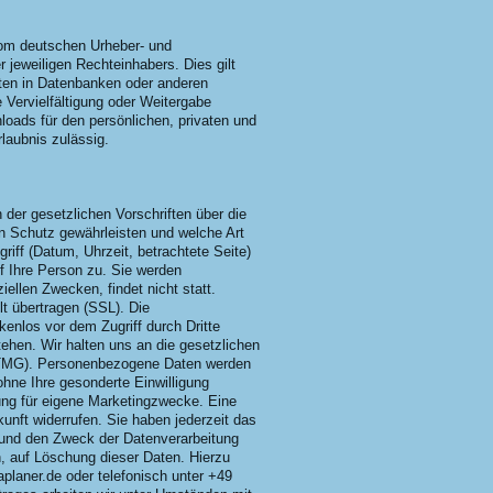
vom deutschen Urheber- und
 jeweiligen Rechteinhabers. Dies gilt
lten in Datenbanken oder anderen
 Vervielfältigung oder Weitergabe
nloads für den persönlichen, privaten und
rlaubnis zulässig.
der gesetzlichen Vorschriften über die
en Schutz gewährleisten und welche Art
ff (Datum, Uhrzeit, betrachtete Seite)
 Ihre Person zu. Sie werden
ellen Zwecken, findet nicht statt.
t übertragen (SSL). Die
enlos vor dem Zugriff durch Dritte
tehen. Wir halten uns an die gesetzlichen
TMG). Personenbezogene Daten werden
hne Ihre gesonderte Einwilligung
gung für eigene Marketingzwecke. Eine
kunft widerrufen. Sie haben jederzeit das
 und den Zweck der Datenverarbeitung
, auf Löschung dieser Daten. Hierzu
laner.de oder telefonisch unter +49