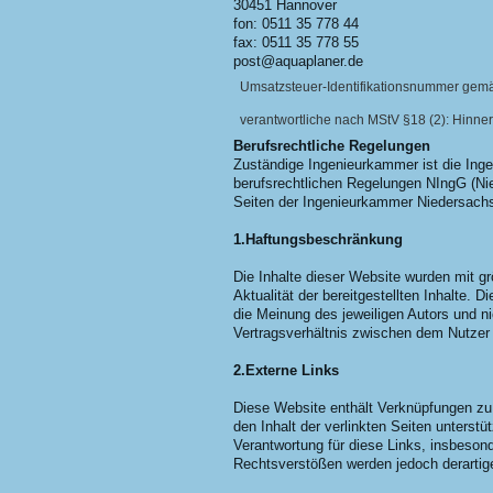
30451 Hannover
fon: 0511 35 778 44
fax: 0511 35 778 55
post@aquaplaner.de
Umsatzsteuer-Identifikationsnummer gem
verantwortliche nach
MStV
§18 (2): Hinn
Berufsrechtliche Regelungen
Zuständige Ingenieurkammer ist die Ing
berufsrechtlichen Regelungen NIngG (Nie
Seiten der Ingenieurkammer Niedersach
1.Haftungsbeschränkung
Die Inhalte dieser Website wurden mit grö
Aktualität
der bereitgestellten Inhalte. 
die Meinung des
jeweiligen Autors und n
Vertragsverhältnis zwischen dem Nutzer
2.Externe Links
Diese Website enthält Verknüpfungen zu W
den Inhalt der verlinkten Seiten unterst
Verantwortung für diese Links, insbeson
Rechtsverstößen werden jedoch derartige